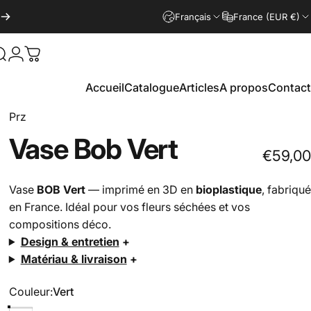
Français
France (EUR €)
Rechercher
Connexion
Panier
Accueil
Catalogue
Articles
A propos
Contact
Prz
Vase
Bob
Vert
€59,00
Vase
BOB Vert
— imprimé en 3D en
bioplastique
, fabriqué
en France. Idéal pour vos fleurs séchées et vos
compositions déco.
Design & entretien
+
Matériau & livraison
+
Couleur
Couleur:
Vert