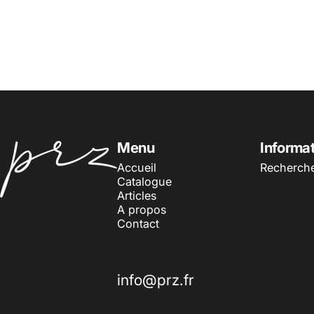
PRZ
Menu
Informa
Accueil
Recherch
Catalogue
Articles
A propos
Contact
info@prz.fr